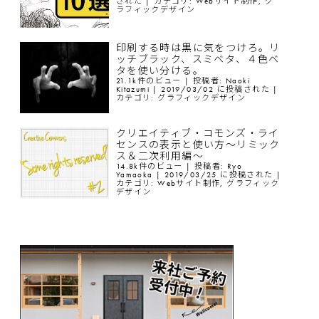
された
|
カテゴリ:
Webサイト制作
,
グ
ラフィックデザイン
印刷する時は黒に気をつけろ。リ
ッチブラック、スミベタ、４色ベ
タを使い分ける。
21.1k件のビュー
|
投稿者:
Naoki
Kitazumi
|
2019/03/02 に投稿された
|
カテゴリ:
グラフィックデザイン
クリエイティブ・コモンズ・ライ
センスの表示と使い方〜リミック
ス＆二次利用編〜
14.8k件のビュー
|
投稿者:
Ryo
Yamaoka
|
2019/03/25 に投稿された
|
カテゴリ:
Webサイト制作
,
グラフィック
デザイン