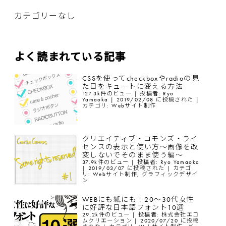
カテゴリーなし
よく読まれている記事
CSSを使ってcheckboxやradioの見
た目をキュートに変える方法
127.3k件のビュー
|
投稿者:
Ryo
Yamaoka
|
2019/02/08 に投稿された
|
カテゴリ:
Webサイト制作
クリエイティブ・コモンズ・ライ
センスの表示と使い方〜画像を改
変しないでそのまま使う編〜
37.9k件のビュー
|
投稿者:
Ryo Yamaoka
|
2019/03/07 に投稿された
|
カテゴ
リ:
Webサイト制作
,
グラフィックデザイ
ン
WEBにも紙にも！20〜30代女性
に好評な日本語フォント10選
29.2k件のビュー
|
投稿者:
株式会社エコ
ムクリエーション
|
2020/07/20 に投稿